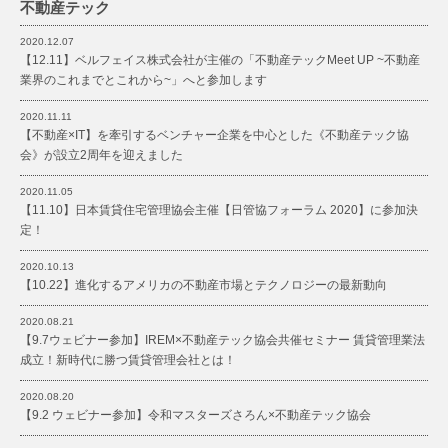
不動産テック
2020.12.07
【12.11】ベルフェイス株式会社が主催の「不動産テックMeet UP ~不動産
業界のこれまでとこれから~」へと参加します
2020.11.11
【不動産×IT】を牽引するベンチャー企業を中心とした《不動産テック協
会》が設立2周年を迎えました
2020.11.05
【11.10】日本賃貸住宅管理協会主催【日管協フォーラム 2020】に参加決
定！
2020.10.13
【10.22】進化するアメリカの不動産市場とテクノロジーの最新動向
2020.08.21
【9.7ウェビナー参加】IREM×不動産テック協会共催セミナー 賃貸管理業法
成立！新時代に勝つ賃貸管理会社とは！
2020.08.20
【9.2 ウェビナー参加】令和マスターズさろん×不動産テック協会