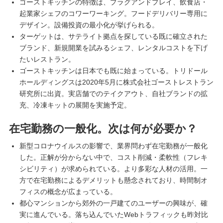
ゴーストキッチンの特徴は、プラグアンドプレイ、飲食店・
起業家シェフのコワーワーキング。フードデリバリー専用に
デザイン。設備投資の最小化が挙げられる。
ターゲットは、サテライト拠点を探している既に確立された
ブランド、新規開業を試みるシェフ、レンタルコストを下げ
たいレストラン。
ゴーストキッチンは日本でも既に始まっている。トリドール
ホールディングスは2020年5月に株式会社ゴーストレストラン
研究所に出資。実店舗でのテイクアウト、自社ブランドの拡
充、冷凍キットの展開を実施予定。
在宅勤務の一般化。次は何が必要か？
新型コロナウイルスの影響で、業界問わず在宅勤務が一般化
した。正解が分からない中で、コスト削減・柔軟性（フレキ
シビリティ）が求められている。より多彩な人材の活用。一
方で在宅勤務によるデメリットも懸念されており、時間制オ
フィスの概念が広まっている。
都心マンションから郊外の一戸建てのユーザーの興味が、確
実に進んでいる。落ち込んでいたWebトラフィックも昨対比