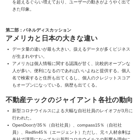
を超えるぐらい増えており、ユーザーの動きがようやく出て
きた印象。
第二部：パネルディスカッション
アメリカと日本の大きな違い
データ量の違いが最も大きい。扱えるデータが多くビジネス
が生まれやすい。
アメリカは個人情報に関する認識が甘く、比較的オープンな
人が多い。便利になるのであればいいよねと提供する。個人
名で検索すると住所も出てくるし、個人のクレジットスコア
もオープンになっている。病歴も出てくる。
不動産テックのジャイアント各社の動向
新型コロナウイルスによる大幅な自社社員のレイオフが3月に
行われた。
OpenDoorが35％（自社社員）、compass15％（自社社
員）、Redfin45％（エージェント）ただし、元々人材余剰は
各社で課題になっており新型コロナウイルスの影響を理由に