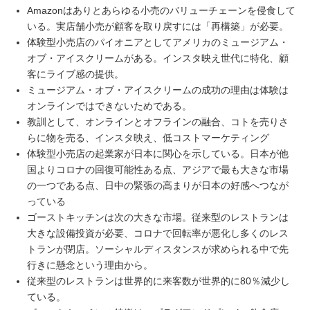
Amazonはありとあらゆる小売のバリューチェーンを侵食して
いる。実店舗小売が顧客を取り戻すには「再構築」が必要。
体験型小売店のパイオニアとしてアメリカのミュージアム・
オブ・アイスクリームがある。インスタ映え世代に特化、顧
客にライブ感の提供。
ミュージアム・オブ・アイスクリームの成功の理由は体験は
オンラインではできないためである。
教訓として、オンラインとオフラインの融合、コトを売りさ
らに物を売る、インスタ映え、低コストマーケティング
体験型小売店の起業家が日本に関心を示している。日本が他
国よりコロナの回復可能性ある点、アジアで最も大きな市場
の一つである点、日中の緊張の高まりが日本の好感へつなが
っている
ゴーストキッチンは次の大きな市場。従来型のレストランは
大きな設備投資が必要、コロナで回転率が悪化し多くのレス
トランが閉店。ソーシャルディスタンスが求められる中で先
行きに懸念という理由から。
従来型のレストランは世界的に来客数が世界的に80％減少し
ている。