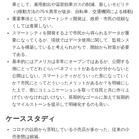
果として、雇用創出や温室効果ガスの削減、新しいモビリテ
ィ(移動方法の75％異常が徒歩、自転車、交通機関による移動)
重要事項としてスマートシティ開発は、政府・市民の信頼な
くしては進展しない。
スマートシティを開発する上で市民から得られるデータが重
要になってくるが、現状ではデータ使用に関して、監視シス
テムを構築していると考えられがちで、開始から対策が必要
である。
基本的にはアメリカは非常にオープンではあるが、公開する
側にとってどれぐらいベネフィットがあるかが分からないと
公開はしない。スマートシティがどういった形になっていく
か？市民にとってどういったメリットがあるか？を明確にし
た上で、密にコミュニケーションを取って住民と共に作り上
げていかなければいけない。長期的なゴールに加えて短期的
なマイルストーンを提示して明確化するのも良い。
ケーススタディ
コロナの以前から苦戦している小売店が多かった。従来の小
売形態は縮減。