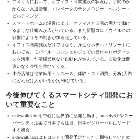
アメリカにおいて、オフィス・商業施設の状況は、手間のか
からない入退管理、エレベータのテクノロジー、ヘルシー・
ビルディング。
スマートホームの浸透により、オフィスと自宅の両方で働け
るような仕組みが広がっている。また新型コロナウイルスの
影響によりその動きが加速化している。
オフィス商業施設だけではなく、身近なホテル・リゾートに
おいても、モバイル・コンシェルジュでの受付やロボティク
スを活用した清掃業務など自動化が進んでいる。自動化は間
違いなく今後も伸びてくる。
小売店舗は他業転用・リユース、体験・コト消費、分析(店内
にどれだけ人がいるか)が伸びている。
今後伸びてくるスマートシティ開発にお
いて重要なこと
sidewalk labsを中心に世界的に活発な動き、society5.0やスー
パーシティ法案で日本でも注目。日本がグローバルにリード
する機会
sidewalk labsはトロントで開発予定だった。期待していた効