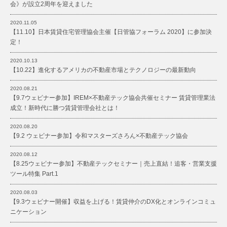
会》が設立2周年を迎えました
2020.11.05
【11.10】日本賃貸住宅管理協会主催【日管協フォーラム 2020】に参加決
定！
2020.10.13
【10.22】進化するアメリカの不動産市場とテクノロジーの最新動向
2020.08.21
【9.7ウェビナー参加】IREM×不動産テック協会共催セミナー 賃貸管理業法
成立！新時代に勝つ賃貸管理会社とは！
2020.08.20
【9.2 ウェビナー参加】令和マスターズさろん×不動産テック協会
2020.08.12
【8.25ウェビナー参加】不動産テックセミナー｜売上直結！追客・営業支援
ツール特集 Part.1
2020.08.03
【9.3ウェビナー開催】収益を上げる！賃貸仲介のDX化とオンラインコミュ
ニケーション